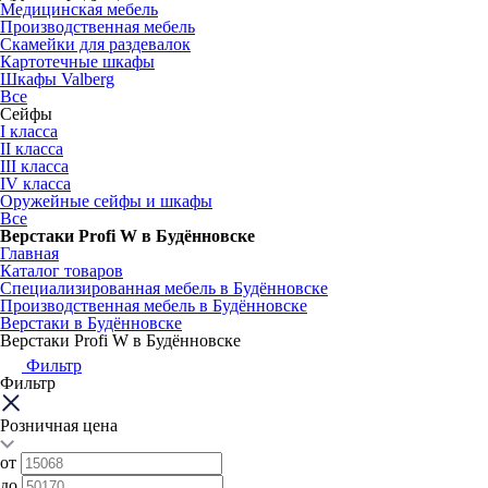
Медицинская мебель
Производственная мебель
Скамейки для раздевалок
Картотечные шкафы
Шкафы Valberg
Все
Сейфы
I класса
II класса
III класса
IV класса
Оружейные сейфы и шкафы
Все
Верстаки Profi W в Будённовске
Главная
Каталог товаров
Специализированная мебель в Будённовске
Производственная мебель в Будённовске
Верстаки в Будённовске
Верстаки Profi W в Будённовске
Фильтр
Фильтр
Розничная цена
от
до