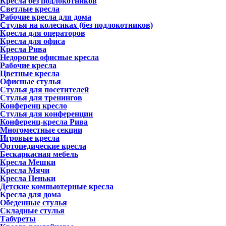
Кресла без подлокотников
Светлые кресла
Рабочие кресла для дома
Стулья на колесиках (без подлокотников)
Кресла для операторов
Кресла для офиса
Кресла Рива
Недорогие офисные кресла
Рабочие кресла
Цветные кресла
Офисные стулья
Стулья для посетителей
Стулья для тренингов
Конференц кресло
Стулья для конференции
Конференц-кресла Рива
Многоместные секции
Игровые кресла
Ортопедические кресла
Бескаркасная мебель
Кресла Мешки
Кресла Мячи
Кресла Пеньки
Детские компьютерные кресла
Кресла для дома
Обеденные стулья
Складные стулья
Табуреты